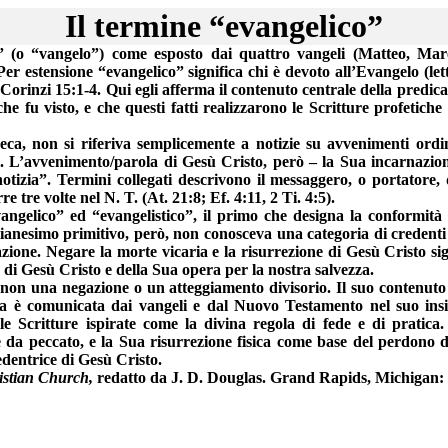
Il termine “evangelico”
o” (o “vangelo”)
come
esposto dai quattro vangeli (Matteo, Mar
 estensione “evangelico” significa chi è devoto all’Evangelo (lett
 Corinzi 15
:
1-4. Qui egli afferma il contenuto centrale della predic
 che fu visto, e che questi fatti realizzarono le Scritture profetich
reca, non si riferiva semplicemente a notizie su avvenimenti ordi
ti. L’avvenimento/parola di Gesù Cristo, però – la Sua incarnazi
izia”. Termini collegati descrivono il messaggero, o portatore, d
rre tre volte nel N.
T.
(
At
. 21
:
8;
Ef
. 4
:
11, 2 Ti. 4
:
5).
vangelico” ed “
evangelistico
”, il primo che designa la conformità 
stianesimo primitivo, però, non conosceva una categoria di credent
lazione. Negare la morte vicaria e la risurrezione di Gesù Cristo s
a di Gesù Cristo e della Sua opera per la nostra salvezza.
 non una negazione o un atteggiamento divisorio. Il suo contenuto 
ia è comunicata dai vangeli e dal Nuovo Testamento nel suo insie
alle Scritture ispirate come la divina regola di fede e di pratica
e da peccato, e la Sua risurrezione fisica come base del perdono de
dentrice di Gesù Cristo.
istian Church,
redatto da J. D. Douglas. Grand Rapids, Michigan: 