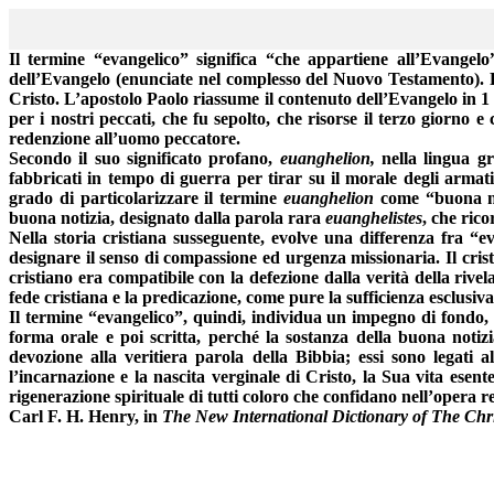
Il termine “evangelico” significa “che appartiene all’Evangel
dell’Evangelo (enunciate nel complesso del Nuovo Testamento). Per
Cristo. L’apostolo Paolo riassume il contenuto dell’Evangelo in 1
per i nostri peccati, che fu sepolto, che risorse il terzo giorno e
redenzione all’uomo peccatore.
Secondo il suo significato profano,
euanghelion
,
nella lingua g
fabbricati in tempo di guerra per tirar su il morale degli arma
grado di
particolarizzare
il termine
euanghelion
come “buona not
buona notizia, designato dalla parola rara
euanghelistes
, che rico
Nella storia cristiana susseguente, evolve una differenza fra “e
designare il senso di compassione ed urgenza missionaria. Il cri
cristiano era compatibile con la defezione dalla verità della rive
fede cristiana e la predicazione, come pure la sufficienza esclusiv
Il termine “evangelico”, quindi, individua un impegno
di fondo
,
forma orale e poi scritta, perché la sostanza della buona notiz
devozione alla veritiera parola della Bibbia; essi sono legati 
l’incarnazione e la nascita verginale di Cristo, la Sua vita esent
rigenerazione spirituale di tutti
coloro
che confidano nell’opera re
Carl F. H. Henry, in
The New International Dictionary of The Chr