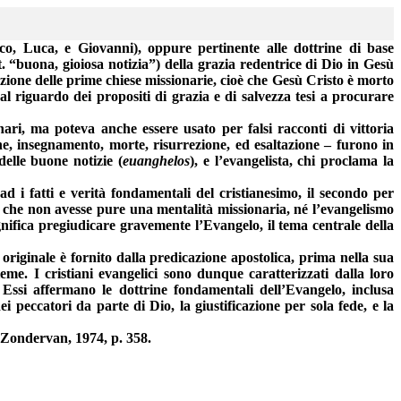
co, Luca, e Giovanni), oppure pertinente alle dottrine di base
. “buona, gioiosa notizia”) della grazia redentrice di Dio in Gesù
azione delle prime chiese missionarie,
cioè
che Gesù Cristo è morto
e al riguardo dei propositi di grazia e di salvezza tesi a procurare
nari, ma poteva anche essere usato per falsi racconti di vittoria
one, insegnamento,
morte, risurrezione
, ed esaltazione – furono in
elle buone notizie (
euanghelos
), e l’evangelista, chi proclama la
ad i fatti e verità fondamentali del cristianesimo, il secondo per
i che non
avesse
pure una mentalità missionaria, né l’evangelismo
ignifica pregiudicare gravemente l’Evangelo, il tema centrale della
originale è fornito dalla predicazione apostolica, prima nella sua
me. I cristiani evangelici sono dunque caratterizzati dalla loro
. Essi affermano le dottrine fondamentali dell’Evangelo, inclusa
i peccatori da parte di Dio, la giustificazione per sola fede, e la
Zondervan, 1974, p. 358.