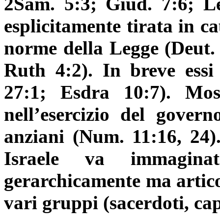
2Sam. 5:3; Giud. 7:6; Le
esplicitamente tirata in c
norme della Legge (Deut. 
Ruth 4:2). In breve essi
27:1; Esdra 10:7). Mos
nell’esercizio del gover
anziani (Num. 11:16, 24).
Israele va immagina
gerarchicamente ma articol
vari gruppi (sacerdoti, capi