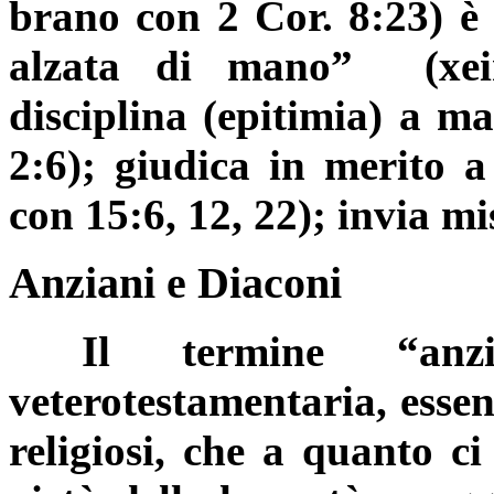
brano con 2 Cor. 8:23) è 
alzata di mano”
(
xe
disciplina (
epitimia
) a ma
2:6); giudica in merito a 
con 15:6, 12, 22); invia mi
Anziani e Diaconi
Il termine “anz
veterotestamentaria, essend
religiosi, che a quanto ci