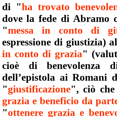
di "
ha trovato benevole
dove
la fede di Abramo ch
"
messa in conto di giu
espressione di giustizia) a
in conto di grazia
" (valu
cioè di benevolenza di
dell’epistola ai Romani d
"
giustificazione
", ciò che
grazia e beneficio da part
"
ottenere grazia e benev